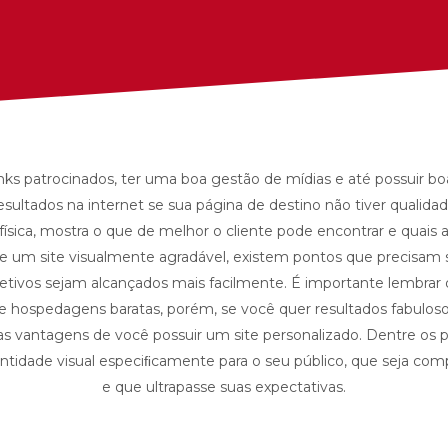
nks patrocinados, ter uma boa gestão de mídias e até possuir 
esultados na internet se sua página de destino não tiver qualid
física, mostra o que de melhor o cliente pode encontrar e quais 
 de um site visualmente agradável, existem pontos que precisam 
tivos sejam alcançados mais facilmente. É importante lembrar que
 hospedagens baratas, porém, se você quer resultados fabulosos
 as vantagens de você possuir um site personalizado. Dentre os pr
dentidade visual especiﬁcamente para o seu público, que seja com
e que ultrapasse suas expectativas.