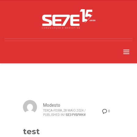
Modesto
TERÇA-FEIRA, 28 MAIO 2024
/
0
PUBLISHED IN
! БЕЗ РУБРИКИ
test