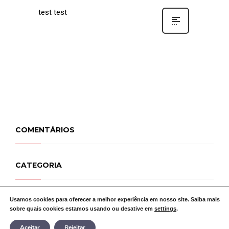
test test
COMENTÁRIOS
CATEGORIA
! Без рубрики
Usamos cookies para oferecer a melhor experiência em nosso site. Saiba mais
sobre quais cookies estamos usando ou desative em
settings
.
Aceitar
Rejeitar